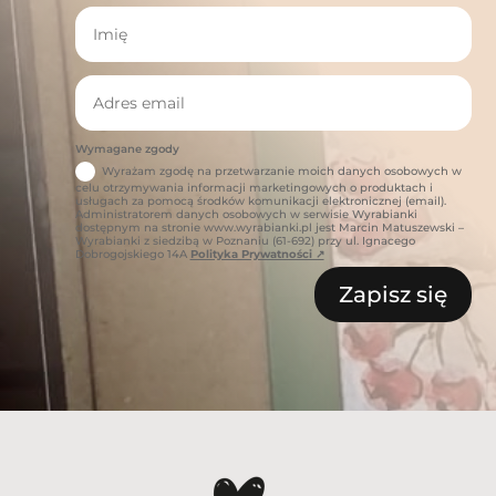
Wymagane zgody
Wyrażam zgodę na przetwarzanie moich danych osobowych w
celu otrzymywania informacji marketingowych o produktach i
usługach za pomocą środków komunikacji elektronicznej (email).
Administratorem danych osobowych w serwisie Wyrabianki
dostępnym na stronie www.wyrabianki.pl jest Marcin Matuszewski –
Wyrabianki z siedzibą w Poznaniu (61-692) przy ul. Ignacego
Dobrogojskiego 14A
Polityka Prywatności ↗
Zapisz się