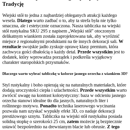
Tradycję
Wiejski stół to jedna z najbardziej obleganych atrakcji każdego
wesela.
Dlatego
warto zadbać o to, aby ta strefa była nie tylko
smaczna, ale i estetycznie oznaczona. Nasza tabliczka na wiejski
stół rustykalna SKU 295 z napisem „Wiejski stół” otoczonym
delikatnym wiankiem została zaprojektowana tak, aby wyróżnić
miejsce z regionalnymi produktami na tle innych dekoracji sali.
W
rezultacie
swojskie jadło zyskuje oprawę klasy premium, która
zachwyca gości dbałością o każdy detal.
Przede wszystkim
jest to
dodatek, który wprowadza porządek i podkreśla wyjątkowy
charakter staropolskich przysmaków.
Dlaczego warto wybrać tabliczkę w kolorze jasnego orzecha z wiankiem 3D?
Styl rustykalny i boho opierają się na naturalnych materiałach, które
dodają uroczystości ciepła i szlachetności.
Przede wszystkim
warto
zwrócić uwagę na kontrast kolorystyczny: baza w odcieniu jasnego
orzecha stanowi idealne tło dla jasnych, naturalnych liter i
roślinnego motywu.
Ponadto
technika laserowego wycinania
pozwala nam uzyskać wypukły efekt 3D, co nadaje dekoracji
prestiżowego sznytu. Tabliczka na wiejski stół rustykalna posiada
solidną stopkę o szerokości 25 cm,
zatem
możecie ją bezpiecznie
ustawić bezpośrednio na drewnianym blacie lub obrusie.
Z tego