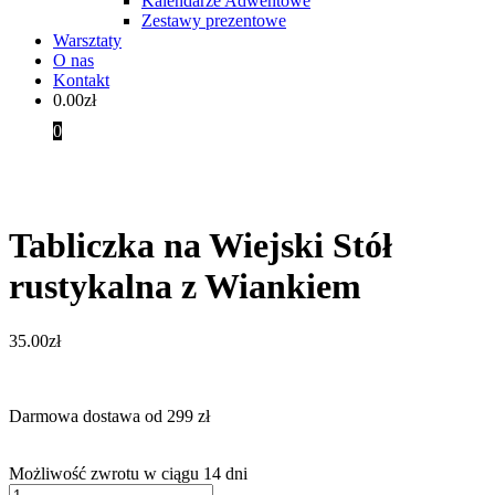
Kalendarze Adwentowe
Zestawy prezentowe
Warsztaty
O nas
Kontakt
0.00
zł
0
Tabliczka na Wiejski Stół
rustykalna z Wiankiem
35.00
zł
Darmowa dostawa od 299 zł
Możliwość zwrotu w ciągu 14 dni
ilość