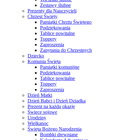
Zestawy ślubne
Prezenty dla Nauczycieli
Chrzest Święty
Pamiątki Chrztu Świętego
Podziękowania
Tablice powitalne
Toppery
Zaproszenia
Zapytania do Chrzestnych
Dziecko
Komunia Święta
Pamiątki komunijne
Podziękowania
Tablice powitalne
Toppery
Zaproszenia
Dzień Matki
Dzień Babci i Dzień Dziadka
Prezent na każdą okazję
Świece sojowe
Urodziny
Wielkanoc
Święta Bożego Narodzenia
Bombki drewniane