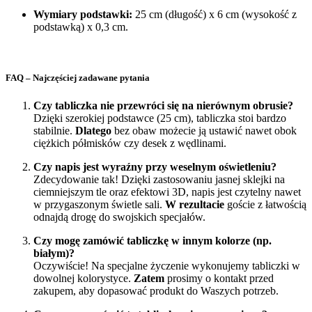
Wymiary podstawki:
25 cm (długość) x 6 cm (wysokość z
podstawką) x 0,3 cm.
FAQ – Najczęściej zadawane pytania
Czy tabliczka nie przewróci się na nierównym obrusie?
Dzięki szerokiej podstawce (25 cm), tabliczka stoi bardzo
stabilnie.
Dlatego
bez obaw możecie ją ustawić nawet obok
ciężkich półmisków czy desek z wędlinami.
Czy napis jest wyraźny przy weselnym oświetleniu?
Zdecydowanie tak! Dzięki zastosowaniu jasnej sklejki na
ciemniejszym tle oraz efektowi 3D, napis jest czytelny nawet
w przygaszonym świetle sali.
W rezultacie
goście z łatwością
odnajdą drogę do swojskich specjałów.
Czy mogę zamówić tabliczkę w innym kolorze (np.
białym)?
Oczywiście! Na specjalne życzenie wykonujemy tabliczki w
dowolnej kolorystyce.
Zatem
prosimy o kontakt przed
zakupem, aby dopasować produkt do Waszych potrzeb.