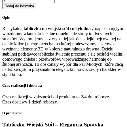
Tabliczka
Dodaj do koszyka
na
Wiejski
Opis
Stół
rustykalna
Rustykalna
tabliczka na wiejski stół rustykalna
z napisem ujętym
z
w ozdobny wianek to idealne dopełnienie strefy tradycyjnych
Wiankiem
smaków. Wykonujemy ją z wysokiej jakości sklejki bejcowanej na
ciepły kolor jasnego orzecha, na której umieszczamy laserowo
wycinane elementy 3D w kolorze naturalnego drewna. Dzięki
stabilnej podstawce tabliczka świetnie prezentuje się pośród wędlin,
domowego chleba i przetworów, wprowadzając harmonię do
ślubnej aranżacji. To doskonały wybór dla Par Młodych, które chcą
nadać swojskim przysmakom elegancki i nowoczesny charakter w
stylu boho.
Czas realizacji i dostawa
Czas realizacji w zależności od produktu to 2-4 dni robocze.
Czas dostawy 1 dzień roboczy.
O produkcie
Tabliczka Wiejski Stół – Elegancja Spotyka