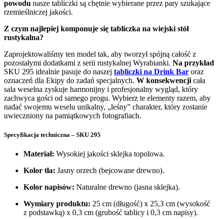
powodu
nasze tabliczki są chętnie wybierane przez pary szukające
rzemieślniczej jakości.
Z czym najlepiej komponuje się tabliczka na wiejski stół
rustykalna?
Zaprojektowaliśmy ten model tak, aby tworzył spójną całość z
pozostałymi dodatkami z serii rustykalnej Wyrabianki.
Na przykład
SKU 295 idealnie pasuje do naszej
tabliczki na Drink Bar
oraz
oznaczeń dla Ekipy do zadań specjalnych.
W konsekwencji
cała
sala weselna zyskuje harmonijny i profesjonalny wygląd, który
zachwyca gości od samego progu. Wybierz te elementy razem, aby
nadać swojemu weselu unikalny, „leśny” charakter, który zostanie
uwieczniony na pamiątkowych fotografiach.
Specyfikacja techniczna – SKU 295
Materiał:
Wysokiej jakości sklejka topolowa.
Kolor tła:
Jasny orzech (bejcowane drewno).
Kolor napisów:
Naturalne drewno (jasna sklejka).
Wymiary produktu:
25 cm (długość) x 25,3 cm (wysokość
z podstawką) x 0,3 cm (grubość tablicy i 0,3 cm napisy).