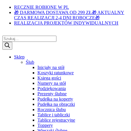
RĘCZNIE ROBIONE W PL
🎁 DARMOWA DOSTAWA OD 299 ZŁ🎁 AKTUALNY
CZAS REALIZACJI 2-4 DNI ROBOCZE🎁
REALIZACJA PROJEKTÓW INDYWIDUALNYCH
Wyszukiwarka
produktów
Sklep
Ślub
Inicjały na stół
Koszyki ratunkowe
Księga gości
Numery na stół
Podziękowania
Prezenty ślubne
Pudełka na koperty
Pudełka na obrączki
Rocznica ślubu
Tablice i tabliczki
Tablice rejestracyjne
Toppery
Wieszaki ślubne