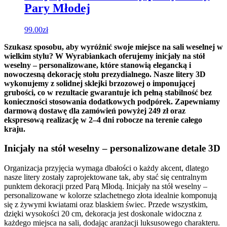
Pary Młodej
99.00
zł
Szukasz sposobu, aby wyróżnić swoje miejsce na sali weselnej w
wielkim stylu? W Wyrabiankach oferujemy inicjały na stół
weselny – personalizowane, które stanowią elegancką i
nowoczesną dekorację stołu prezydialnego. Nasze litery 3D
wykonujemy z solidnej sklejki brzozowej o imponującej
grubości, co w rezultacie gwarantuje ich pełną stabilność bez
konieczności stosowania dodatkowych podpórek. Zapewniamy
darmową dostawę dla zamówień powyżej 249 zł oraz
ekspresową realizację w 2–4 dni robocze na terenie całego
kraju.
Inicjały na stół weselny – personalizowane detale 3D
Organizacja przyjęcia wymaga dbałości o każdy akcent, dlatego
nasze litery zostały zaprojektowane tak, aby stać się centralnym
punktem dekoracji przed Parą Młodą. Inicjały na stół weselny –
personalizowane w kolorze szlachetnego złota idealnie komponują
się z żywymi kwiatami oraz blaskiem świec. Przede wszystkim,
dzięki wysokości 20 cm, dekoracja jest doskonale widoczna z
każdego miejsca na sali, dodając aranżacji luksusowego charakteru.