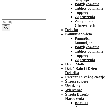
Podziękowania
Tablice powitalne
Toppery
Zaproszenia
Wyszukiwarka
Zapytania do
produktów
Chrzestnych
Dziecko
Komunia Święta
Pamiątki
komunijne
Podziękowania
Tablice powitalne
Toppery
Zaproszenia
Dzień Matki
Dzień Babci i Dzień
Dziadka
Prezent na każdą okazję
Świece sojowe
Urodziny
Wielkanoc
Święta Bożego
Narodzenia
Bombki