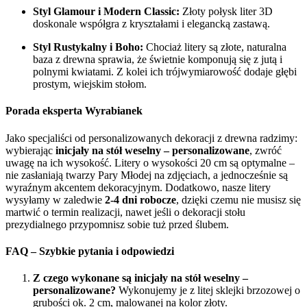
Styl Glamour i Modern Classic:
Złoty połysk liter 3D
doskonale współgra z kryształami i elegancką zastawą.
Styl Rustykalny i Boho:
Chociaż litery są złote, naturalna
baza z drewna sprawia, że świetnie komponują się z jutą i
polnymi kwiatami. Z kolei ich trójwymiarowość dodaje głębi
prostym, wiejskim stołom.
Porada eksperta Wyrabianek
Jako specjaliści od personalizowanych dekoracji z drewna radzimy:
wybierając
inicjały na stół weselny – personalizowane
, zwróć
uwagę na ich wysokość. Litery o wysokości 20 cm są optymalne –
nie zasłaniają twarzy Pary Młodej na zdjęciach, a jednocześnie są
wyraźnym akcentem dekoracyjnym. Dodatkowo, nasze litery
wysyłamy w zaledwie
2-4 dni robocze
, dzięki czemu nie musisz się
martwić o termin realizacji, nawet jeśli o dekoracji stołu
prezydialnego przypomnisz sobie tuż przed ślubem
.
FAQ – Szybkie pytania i odpowiedzi
Z czego wykonane są inicjały na stół weselny –
personalizowane?
Wykonujemy je z litej sklejki brzozowej o
grubości ok. 2 cm, malowanej na kolor złoty.