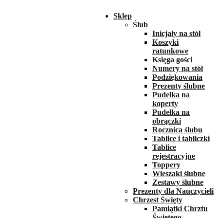
Sklep
Ślub
Inicjały na stół
Koszyki
ratunkowe
Księga gości
Numery na stół
Podziękowania
Prezenty ślubne
Pudełka na
koperty
Pudełka na
obrączki
Rocznica ślubu
Tablice i tabliczki
Tablice
rejestracyjne
Toppery
Wieszaki ślubne
Zestawy ślubne
Prezenty dla Nauczycieli
Chrzest Święty
Pamiątki Chrztu
Świętego