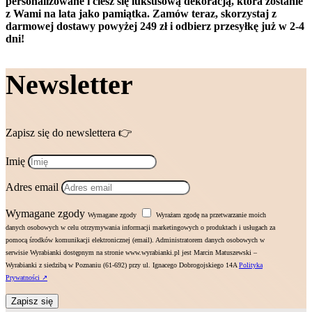
personalizowane i ciesz się luksusową dekoracją, która zostanie
z Wami na lata jako pamiątka. Zamów teraz, skorzystaj z
darmowej dostawy powyżej 249 zł i odbierz przesyłkę już w 2-4
dni!
Newsletter
Zapisz się do newslettera 👉
Imię
Adres email
Wymagane zgody
Wymagane zgody
Wyrażam zgodę na przetwarzanie moich
danych osobowych w celu otrzymywania informacji marketingowych o produktach i usługach za
pomocą środków komunikacji elektronicznej (email). Administratorem danych osobowych w
serwisie Wyrabianki dostępnym na stronie www.wyrabianki.pl jest Marcin Matuszewski –
Wyrabianki z siedzibą w Poznaniu (61-692) przy ul. Ignacego Dobrogojskiego 14A
Polityka
Prywatności ↗
Zapisz się