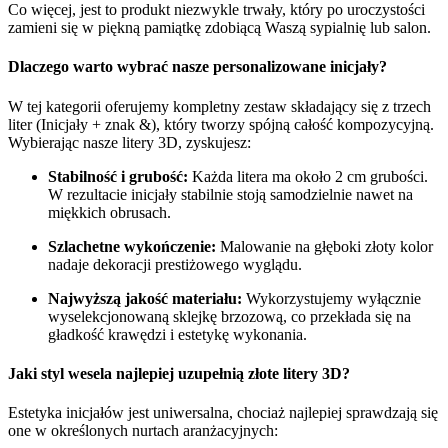
Co więcej, jest to produkt niezwykle trwały, który po uroczystości
zamieni się w piękną pamiątkę zdobiącą Waszą sypialnię lub salon
.
Dlaczego warto wybrać nasze personalizowane inicjały?
W tej kategorii oferujemy kompletny zestaw składający się z trzech
liter (Inicjały + znak &), który tworzy spójną całość kompozycyjną.
Wybierając nasze litery 3D, zyskujesz:
Stabilność i grubość:
Każda litera ma około 2 cm grubości.
W rezultacie inicjały stabilnie stoją samodzielnie nawet na
miękkich obrusach.
Szlachetne wykończenie:
Malowanie na głęboki złoty kolor
nadaje dekoracji prestiżowego wyglądu.
Najwyższą jakość materiału:
Wykorzystujemy wyłącznie
wyselekcjonowaną sklejkę brzozową, co przekłada się na
gładkość krawędzi i estetykę wykonania.
Jaki styl wesela najlepiej uzupełnią złote litery 3D?
Estetyka inicjałów jest uniwersalna, chociaż najlepiej sprawdzają się
one w określonych nurtach aranżacyjnych: