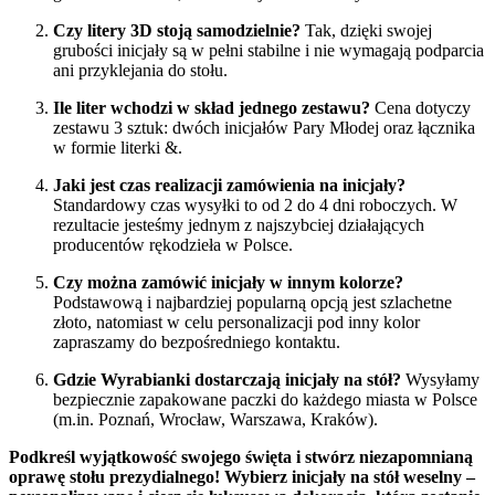
Czy litery 3D stoją samodzielnie?
Tak, dzięki swojej
grubości inicjały są w pełni stabilne i nie wymagają podparcia
ani przyklejania do stołu
.
Ile liter wchodzi w skład jednego zestawu?
Cena dotyczy
zestawu 3 sztuk: dwóch inicjałów Pary Młodej oraz łącznika
w formie literki &.
Jaki jest czas realizacji zamówienia na inicjały?
Standardowy czas wysyłki to od 2 do 4 dni roboczych. W
rezultacie jesteśmy jednym z najszybciej działających
producentów rękodzieła w Polsce
.
Czy można zamówić inicjały w innym kolorze?
Podstawową i najbardziej popularną opcją jest szlachetne
złoto, natomiast w celu personalizacji pod inny kolor
zapraszamy do bezpośredniego kontaktu.
Gdzie Wyrabianki dostarczają inicjały na stół?
Wysyłamy
bezpiecznie zapakowane paczki do każdego miasta w Polsce
(m.in. Poznań, Wrocław, Warszawa, Kraków)
.
Podkreśl wyjątkowość swojego święta i stwórz niezapomnianą
oprawę stołu prezydialnego! Wybierz inicjały na stół weselny –