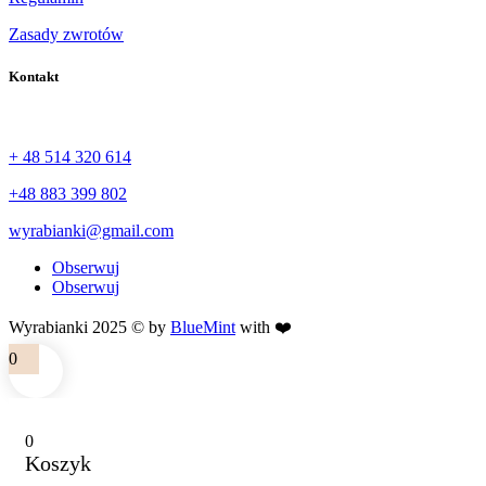
Zasady zwrotów
Kontakt
+ 48 514 320 614
+48 883 399 802
wyrabianki@gmail.com
Obserwuj
Obserwuj
Wyrabianki 2025 © by
BlueMint
with ❤️
0
0
Koszyk