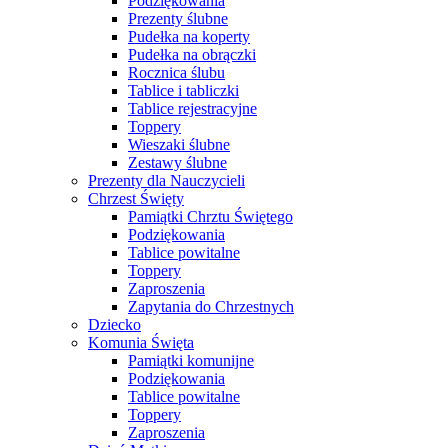
Podziękowania
Prezenty ślubne
Pudełka na koperty
Pudełka na obrączki
Rocznica ślubu
Tablice i tabliczki
Tablice rejestracyjne
Toppery
Wieszaki ślubne
Zestawy ślubne
Prezenty dla Nauczycieli
Chrzest Święty
Pamiątki Chrztu Świętego
Podziękowania
Tablice powitalne
Toppery
Zaproszenia
Zapytania do Chrzestnych
Dziecko
Komunia Święta
Pamiątki komunijne
Podziękowania
Tablice powitalne
Toppery
Zaproszenia