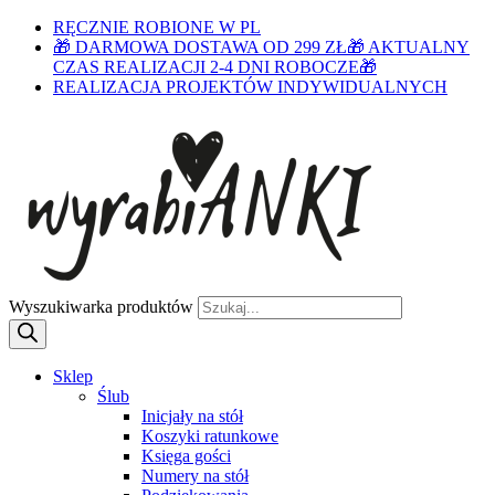
RĘCZNIE ROBIONE W PL
🎁 DARMOWA DOSTAWA OD 299 ZŁ🎁 AKTUALNY
CZAS REALIZACJI 2-4 DNI ROBOCZE🎁
REALIZACJA PROJEKTÓW INDYWIDUALNYCH
Wyszukiwarka produktów
Sklep
Ślub
Inicjały na stół
Koszyki ratunkowe
Księga gości
Numery na stół