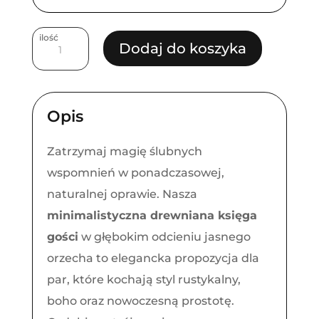
ilość
ilość
Dodaj do koszyka
Drewniana
Księga
Gości
Opis
Rustykalna
Minimalistyczna
Zatrzymaj magię ślubnych
wspomnień w ponadczasowej,
naturalnej oprawie. Nasza
minimalistyczna drewniana księga
gości
w głębokim odcieniu jasnego
orzecha to elegancka propozycja dla
par, które kochają styl rustykalny,
boho oraz nowoczesną prostotę.