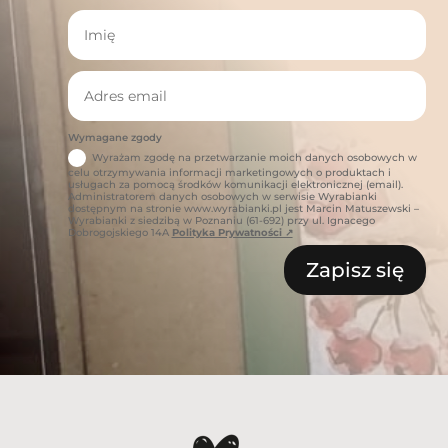
Wymagane zgody
Wyrażam zgodę na przetwarzanie moich danych osobowych w
celu otrzymywania informacji marketingowych o produktach i
usługach za pomocą środków komunikacji elektronicznej (email).
Administratorem danych osobowych w serwisie Wyrabianki
dostępnym na stronie www.wyrabianki.pl jest Marcin Matuszewski –
Wyrabianki z siedzibą w Poznaniu (61-692) przy ul. Ignacego
Dobrogojskiego 14A
Polityka Prywatności ↗
Zapisz się