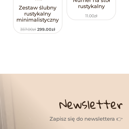
Numer na stół
rustykalny
Zestaw ślubny
rustykalny
11.00
zł
minimalistyczny
Pierwotna
Aktualna
357.00
zł
299.00
zł
cena
cena
wynosiła:
wynosi:
357.00zł.
299.00zł.
Newsletter
Zapisz się do newslettera 👉