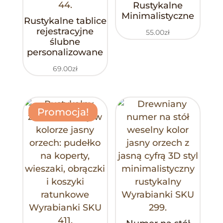
Rustykalne
Minimalistyczne
Rustykalne tablice
rejestracyjne
55.00
zł
ślubne
personalizowane
69.00
zł
Promocja!