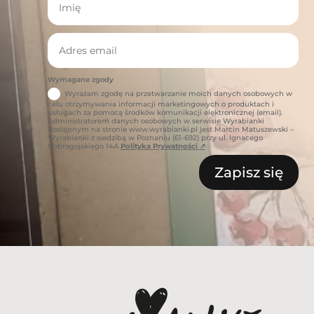
Wymagane zgody
Wyrażam zgodę na przetwarzanie moich danych osobowych w
celu otrzymywania informacji marketingowych o produktach i
usługach za pomocą środków komunikacji elektronicznej (email).
Administratorem danych osobowych w serwisie Wyrabianki
dostępnym na stronie www.wyrabianki.pl jest Marcin Matuszewski –
Wyrabianki z siedzibą w Poznaniu (61-692) przy ul. Ignacego
Dobrogojskiego 14A
Polityka Prywatności ↗
Zapisz się