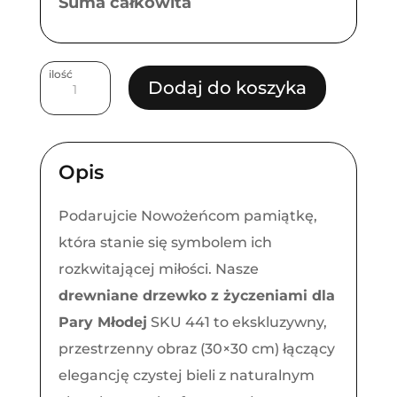
Suma całkowita
ilość
ilość
Dodaj do koszyka
Drewniane
Drzewko
z
Opis
Życzeniami
dla
Podarujcie Nowożeńcom pamiątkę,
Pary
która stanie się symbolem ich
Młodej
rozkwitającej miłości. Nasze
drewniane drzewko z życzeniami dla
Pary Młodej
SKU 441 to ekskluzywny,
przestrzenny obraz (30×30 cm) łączący
elegancję czystej bieli z naturalnym