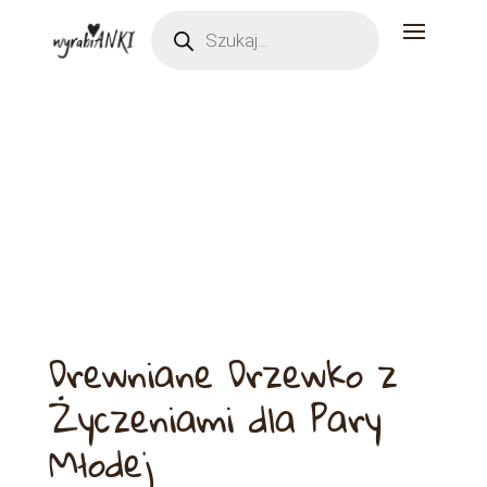
Wyszukiwarka
produktów
Drewniane Drzewko z
Życzeniami dla Pary
Młodej