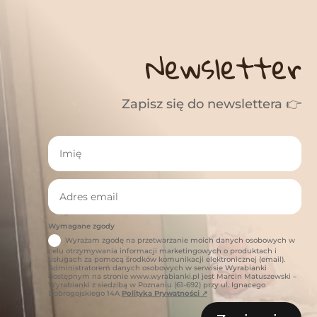
Newsletter
Zapisz się do newslettera 👉
Wymagane zgody
Wyrażam zgodę na przetwarzanie moich danych osobowych w
celu otrzymywania informacji marketingowych o produktach i
usługach za pomocą środków komunikacji elektronicznej (email).
Administratorem danych osobowych w serwisie Wyrabianki
dostępnym na stronie www.wyrabianki.pl jest Marcin Matuszewski –
Wyrabianki z siedzibą w Poznaniu (61-692) przy ul. Ignacego
Dobrogojskiego 14A
Polityka Prywatności ↗