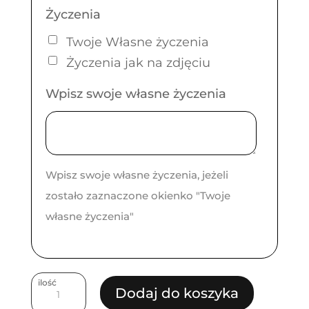
Życzenia
Twoje Własne życzenia
Życzenia jak na zdjęciu
Wpisz swoje własne życzenia
Wpisz swoje własne życzenia, jeżeli
zostało zaznaczone okienko "Twoje
własne życzenia"
ilość
ilość
Dodaj do koszyka
Pudełko