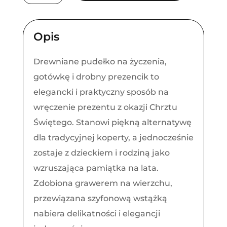
drewniane
na
Opis
Chrzest
Święty
Drewniane pudełko na życzenia,
dla
gotówkę i drobny prezencik to
dziewczynki
elegancki i praktyczny sposób na
wręczenie prezentu z okazji Chrztu
Świętego. Stanowi piękną alternatywę
dla tradycyjnej koperty, a jednocześnie
zostaje z dzieckiem i rodziną jako
wzruszająca pamiątka na lata.
Zdobiona grawerem na wierzchu,
przewiązana szyfonową wstążką
nabiera delikatności i elegancji