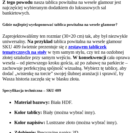
Z tego powodu
nasza tablica powitalna na wesele glamour jest
najczęściej wybieranym dodatkiem do luksusowych sal
bankietowych.
Gdzie najlepiej wyeksponować tablica powitalna na wesele glamour?
Zaprojektowaliśmy ten rozmiar (30×20 cm) tak, aby był niezwykle
uniwersalny.
Na przykład
tablica powitalna na wesele glamour
SKU 409 świetnie prezentuje się z
zestawem tabliczek
tematycznych na stoły
w tym samym stylu, czy też na ozdobnej
złotej sztaludze przy samym wejściu.
W konsekwencji
cała oprawa
wesela – od pierwszego kroku gościa, aż po zabawę na parkiecie –
zachowuje perfekcyjną spójność wizualną. Wybierz tę tablicę, aby
dodać „wisienkę na torcie” swojej ślubnej aranżacji i sprawić, by
Wasza historia zaczęła się w blasku złota.
Specyfikacja techniczna – SKU 409
Materiał bazowy:
Biała HDF.
Kolor tablicy:
Biały (można wybrać inny).
Kolor napisów:
Lustrzane złoto (można wybrać inny).
Zdobienie:
Precyzyjne napisy 3D.