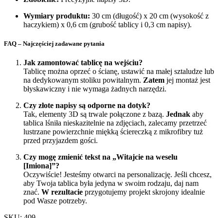
Wymiary produktu:
30 cm (długość) x 20 cm (wysokość z
haczykiem) x 0,6 cm (grubość tablicy i 0,3 cm napisy).
FAQ – Najczęściej zadawane pytania
Jak zamontować tablicę na wejściu?
Tablicę można oprzeć o ścianę, ustawić na małej sztaludze lub
na dedykowanym stoliku powitalnym.
Zatem
jej montaż jest
błyskawiczny i nie wymaga żadnych narzędzi.
Czy złote napisy są odporne na dotyk?
Tak, elementy 3D są trwale połączone z bazą.
Jednak
aby
tablica lśniła nieskazitelnie na zdjęciach, zalecamy przetrzeć
lustrzane powierzchnie miękką ściereczką z mikrofibry tuż
przed przyjazdem gości.
Czy mogę zmienić tekst na „Witajcie na weselu
[Imiona]”?
Oczywiście! Jesteśmy otwarci na personalizację. Jeśli chcesz,
aby Twoja tablica była jedyna w swoim rodzaju, daj nam
znać.
W rezultacie
przygotujemy projekt skrojony idealnie
pod Wasze potrzeby.
SKU: 409