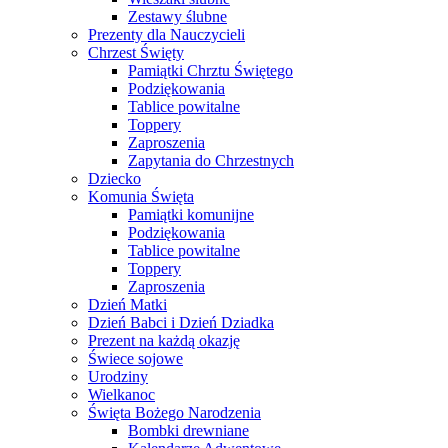
Zestawy ślubne
Prezenty dla Nauczycieli
Chrzest Święty
Pamiątki Chrztu Świętego
Podziękowania
Tablice powitalne
Toppery
Zaproszenia
Zapytania do Chrzestnych
Dziecko
Komunia Święta
Pamiątki komunijne
Podziękowania
Tablice powitalne
Toppery
Zaproszenia
Dzień Matki
Dzień Babci i Dzień Dziadka
Prezent na każdą okazję
Świece sojowe
Urodziny
Wielkanoc
Święta Bożego Narodzenia
Bombki drewniane