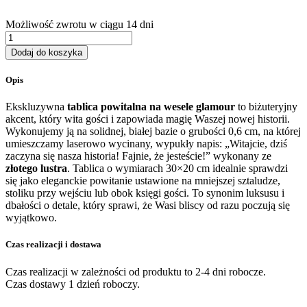
Możliwość zwrotu w ciągu 14 dni
ilość
Tablica
Dodaj do koszyka
powitalna
na
Opis
wesele
glamour
Ekskluzywna
tablica powitalna na wesele glamour
to biżuteryjny
"Witajcie,
akcent, który wita gości i zapowiada magię Waszej nowej historii.
dziś
Wykonujemy ją na solidnej, białej bazie o grubości 0,6 cm, na której
zaczyna
umieszczamy laserowo wycinany, wypukły napis: „Witajcie, dziś
się..."
zaczyna się nasza historia! Fajnie, że jesteście!” wykonany ze
złotego lustra
. Tablica o wymiarach 30×20 cm idealnie sprawdzi
się jako eleganckie powitanie ustawione na mniejszej sztaludze,
stoliku przy wejściu lub obok księgi gości. To synonim luksusu i
dbałości o detale, który sprawi, że Wasi bliscy od razu poczują się
wyjątkowo.
Czas realizacji i dostawa
Czas realizacji w zależności od produktu to 2-4 dni robocze.
Czas dostawy 1 dzień roboczy.