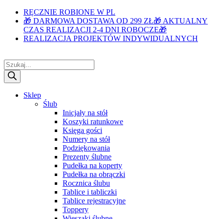
RĘCZNIE ROBIONE W PL
🎁 DARMOWA DOSTAWA OD 299 ZŁ🎁 AKTUALNY
CZAS REALIZACJI 2-4 DNI ROBOCZE🎁
REALIZACJA PROJEKTÓW INDYWIDUALNYCH
Wyszukiwarka
produktów
Sklep
Ślub
Inicjały na stół
Koszyki ratunkowe
Księga gości
Numery na stół
Podziękowania
Prezenty ślubne
Pudełka na koperty
Pudełka na obrączki
Rocznica ślubu
Tablice i tabliczki
Tablice rejestracyjne
Toppery
Wieszaki ślubne