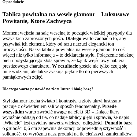
O produkcie
Tablica powitalna na wesele glamour – Luksusowe
Powitanie, Które Zachwyca
Moment wejścia na salę weselną to początek wielkiej przygody dla
wszystkich zaproszonych gości.
Dlatego
warto zadbać o to, aby
przywitał ich element, który od razu narzuci elegancki ton
uroczystości. Nasza tablica powitalna na wesele glamour to coś
więcej niż tylko informacja – to deklaracja stylu. Połączenie śnieżnej
bieli i połyskującego złota sprawia, że kącik wejściowy nabiera
prestiżowego charakteru.
W rezultacie
goście nie tylko czują się
mile widziani, ale także zyskują piękne tło do pierwszych
pamiątkowych zdjęć.
Dlaczego warto postawić na złote lustro i białą bazę?
Styl glamour kocha światło i kontrasty, a złoty akryl lustrzany
pracuje z oświetleniem sali w sposób fenomenalny.
Przede
wszystkim
warto zwrócić uwagę na efekt 3D – lśniące litery
wyraźnie odstają od tła, co nadaje tablicy głębi i sprawia, że napis
„Witajcie” jest czytelny nawet z większej odległości.
Ponadto
baza
o grubości 0,6 cm zapewnia dekoracji odpowiednią sztywność i
solidność, co wyróżnia nasz produkt na tle cieńszych zamienników.