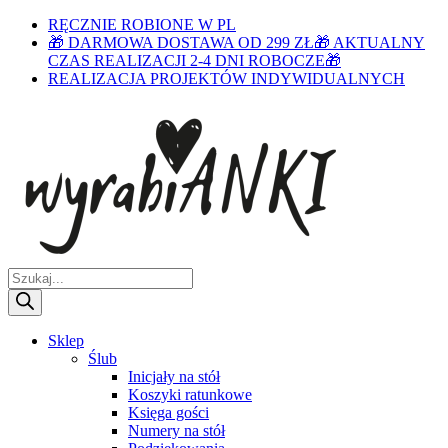
RĘCZNIE ROBIONE W PL
🎁 DARMOWA DOSTAWA OD 299 ZŁ🎁 AKTUALNY
CZAS REALIZACJI 2-4 DNI ROBOCZE🎁
REALIZACJA PROJEKTÓW INDYWIDUALNYCH
Wyszukiwarka
produktów
Sklep
Ślub
Inicjały na stół
Koszyki ratunkowe
Księga gości
Numery na stół