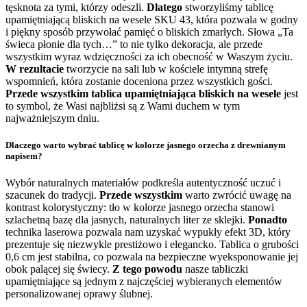
tęsknota za tymi, którzy odeszli.
Dlatego
stworzyliśmy tablicę
upamiętniającą bliskich na wesele SKU 43, która pozwala w godny
i piękny sposób przywołać pamięć o bliskich zmarłych. Słowa „Ta
świeca płonie dla tych…” to nie tylko dekoracja, ale przede
wszystkim wyraz wdzięczności za ich obecność w Waszym życiu.
W rezultacie
tworzycie na sali lub w kościele intymną strefę
wspomnień, która zostanie doceniona przez wszystkich gości.
Przede wszystkim tablica upamiętniająca bliskich na wesele
jest
to symbol, że Wasi najbliżsi są z Wami duchem w tym
najważniejszym dniu.
Dlaczego warto wybrać tablicę w kolorze jasnego orzecha z drewnianym
napisem?
Wybór naturalnych materiałów podkreśla autentyczność uczuć i
szacunek do tradycji.
Przede wszystkim
warto zwrócić uwagę na
kontrast kolorystyczny: tło w kolorze jasnego orzecha stanowi
szlachetną bazę dla jasnych, naturalnych liter ze sklejki.
Ponadto
technika laserowa pozwala nam uzyskać wypukły efekt 3D, który
prezentuje się niezwykle prestiżowo i elegancko. Tablica o grubości
0,6 cm jest stabilna, co pozwala na bezpieczne wyeksponowanie jej
obok palącej się świecy.
Z tego powodu
nasze tabliczki
upamiętniające są jednym z najczęściej wybieranych elementów
personalizowanej oprawy ślubnej.