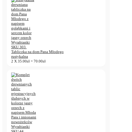
Tabliczka na dom Pana Młodego
rustykalna
2
X
35.00
zł
=
70.00
zł