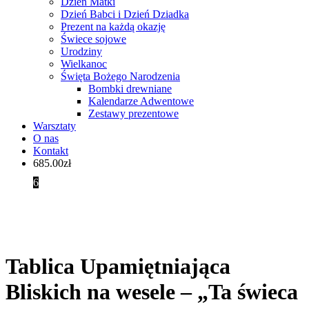
Dzień Matki
Dzień Babci i Dzień Dziadka
Prezent na każdą okazję
Świece sojowe
Urodziny
Wielkanoc
Święta Bożego Narodzenia
Bombki drewniane
Kalendarze Adwentowe
Zestawy prezentowe
Warsztaty
O nas
Kontakt
685.00
zł
6
Tablica Upamiętniająca
Bliskich na wesele – „Ta świeca