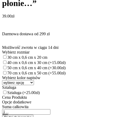
płonie…”
39.00
zł
Darmowa dostawa od 299 zł
Możliwość zwrotu w ciągu 14 dni
Wybierz rozmiar
30 cm x 0,6 cm x 20 cm
40 cm x 0,6 cm x 30 cm
(+15.00zł)
50 cm x 0,6 cm x 40 cm
(+30.00zł)
70 cm x 0,6 cm x 50 cm
(+55.00zł)
Wybierz kolor napisów
Sztaluga
Sztaluga
(+25.00zł)
Cena Produktu
Opcje dodatkowe
Suma całkowita
ilość
ilość
Tablica