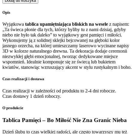
Dodaj do koszyka
Upamiętniająca
Bliskich
Opis
na
wesele
Wyjątkowa
tablica upamiętniająca bliskich na wesele
z napisem:
–
„Ta świeca płonie dla tych, którzy byliby tu z nami dzisiaj, gdyby
„Ta
niebo nie było tak daleko” to wyjątkowy gest pamięci i miłości.
świeca
Wykonujemy ją z solidnej sklejki bejcowanej na głęboki kolor
płonie...”
jasnego orzecha, na której umieszczamy laserowo wycinane napisy
3D w kolorze naturalnego drewna. Ta dekoracja dodaje ceremonii
niezwykłej głębi emocjonalnej, tworząc dedykowane miejsce
wspomnień. Idealnie komponuje się ze świecą lub bukietem
kwiatów, stanowiąc wzruszający akcent w stylu rustykalnym i boho.
Czas realizacji i dostawa
Czas realizacji w zależności od produktu to 2-4 dni robocze.
Czas dostawy 1 dzień roboczy.
O produkcie
Tablica Pamięci – Bo Miłość Nie Zna Granic Nieba
Dzień ślubu to czas wielkiej radości, ale często towarzyszy mu też