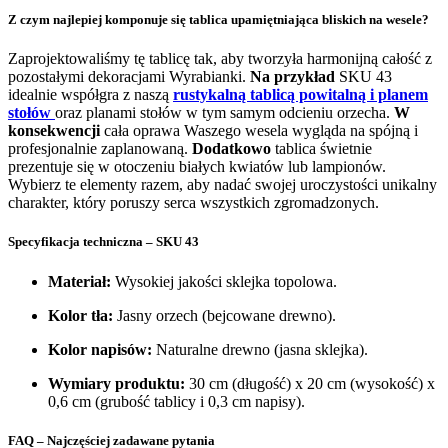
Z czym najlepiej komponuje się tablica upamiętniająca bliskich na wesele?
Zaprojektowaliśmy tę tablicę tak, aby tworzyła harmonijną całość z
pozostałymi dekoracjami Wyrabianki.
Na przykład
SKU 43
idealnie współgra z naszą
rustykalną tablicą powitalną i planem
stołów
oraz planami stołów w tym samym odcieniu orzecha.
W
konsekwencji
cała oprawa Waszego wesela wygląda na spójną i
profesjonalnie zaplanowaną.
Dodatkowo
tablica świetnie
prezentuje się w otoczeniu białych kwiatów lub lampionów.
Wybierz te elementy razem, aby nadać swojej uroczystości unikalny
charakter, który poruszy serca wszystkich zgromadzonych.
Specyfikacja techniczna – SKU 43
Materiał:
Wysokiej jakości sklejka topolowa.
Kolor tła:
Jasny orzech (bejcowane drewno).
Kolor napisów:
Naturalne drewno (jasna sklejka).
Wymiary produktu:
30 cm (długość) x 20 cm (wysokość) x
0,6 cm (grubość tablicy i 0,3 cm napisy).
FAQ – Najczęściej zadawane pytania