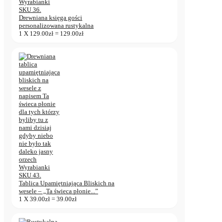
Drewniana księga gości
personalizowana rustykalna
1
X
129.00
zł
=
129.00
zł
Tablica Upamiętniająca Bliskich na
wesele – „Ta świeca płonie...”
1
X
39.00
zł
=
39.00
zł