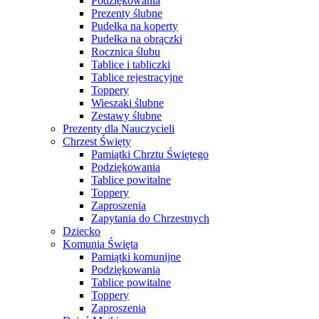
Podziękowania
Prezenty ślubne
Pudełka na koperty
Pudełka na obrączki
Rocznica ślubu
Tablice i tabliczki
Tablice rejestracyjne
Toppery
Wieszaki ślubne
Zestawy ślubne
Prezenty dla Nauczycieli
Chrzest Święty
Pamiątki Chrztu Świętego
Podziękowania
Tablice powitalne
Toppery
Zaproszenia
Zapytania do Chrzestnych
Dziecko
Komunia Święta
Pamiątki komunijne
Podziękowania
Tablice powitalne
Toppery
Zaproszenia