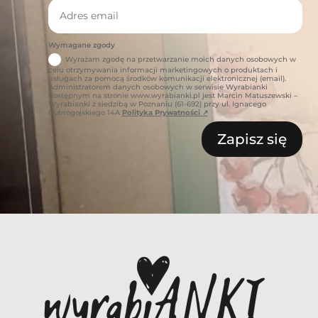
Wymagane zgody
Wyrażam zgodę na przetwarzanie moich danych osobowych w
celu otrzymywania informacji marketingowych o produktach i
usługach za pomocą środków komunikacji elektronicznej (email).
Administratorem danych osobowych w serwisie Wyrabianki
dostępnym na stronie www.wyrabianki.pl jest Marcin Matuszewski –
Wyrabianki z siedzibą w Poznaniu (61-692) przy ul. Ignacego
Dobrogojskiego 14A
Polityka Prywatności ↗
Zapisz się