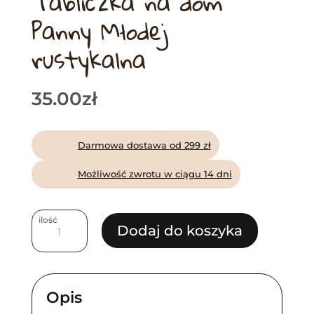
Tabliczka na dom
Panny Młodej
rustykalna
35.00
zł
Darmowa dostawa od 299 zł
Możliwość zwrotu w ciągu 14 dni
ilość
ilość
Dodaj do koszyka
Tabliczka
na
dom
Opis
Panny