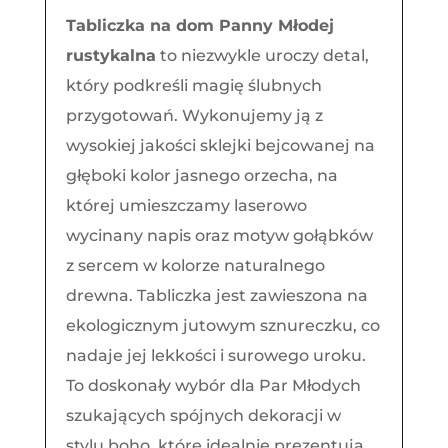
Młodej
T
abliczka na dom Panny Młodej
rustykalna
rustykalna
to niezwykle uroczy detal,
który podkreśli magię ślubnych
przygotowań. Wykonujemy ją z
wysokiej jakości sklejki bejcowanej na
głęboki kolor jasnego orzecha, na
której umieszczamy laserowo
wycinany napis oraz motyw gołąbków
z sercem w kolorze naturalnego
drewna. Tabliczka jest zawieszona na
ekologicznym jutowym sznureczku, co
nadaje jej lekkości i surowego uroku.
To doskonały wybór dla Par Młodych
szukających spójnych dekoracji w
stylu boho, które idealnie prezentują