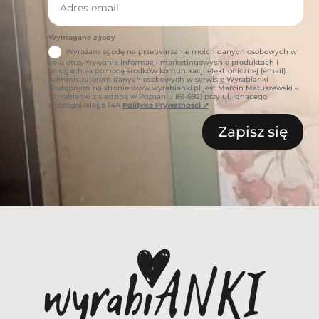
Wymagane zgody
Wyrażam zgodę na przetwarzanie moich danych osobowych w
celu otrzymywania informacji marketingowych o produktach i
usługach za pomocą środków komunikacji elektronicznej (email).
Administratorem danych osobowych w serwisie Wyrabianki
dostępnym na stronie www.wyrabianki.pl jest Marcin Matuszewski –
Wyrabianki z siedzibą w Poznaniu (61-692) przy ul. Ignacego
Dobrogojskiego 14A
Polityka Prywatności ↗
Zapisz się