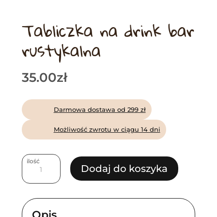
Tabliczka na drink bar
rustykalna
35.00
zł
Darmowa dostawa od 299 zł
Możliwość zwrotu w ciągu 14 dni
ilość
ilość
Dodaj do koszyka
Tabliczka
na
drink
Opis