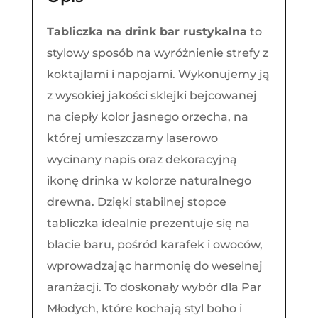
bar
rustykalna
T
abliczka na drink bar rustykalna
to
stylowy sposób na wyróżnienie strefy z
koktajlami i napojami. Wykonujemy ją
z wysokiej jakości sklejki bejcowanej
na ciepły kolor jasnego orzecha, na
której umieszczamy laserowo
wycinany napis oraz dekoracyjną
ikonę drinka w kolorze naturalnego
drewna. Dzięki stabilnej stopce
tabliczka idealnie prezentuje się na
blacie baru, pośród karafek i owoców,
wprowadzając harmonię do weselnej
aranżacji. To doskonały wybór dla Par
Młodych, które kochają styl boho i