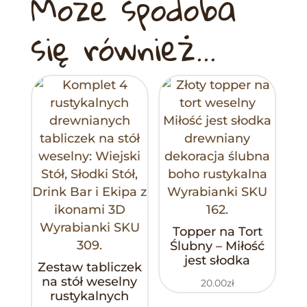
Może spodoba
się również…
Topper na Tort
Ślubny – Miłość
jest słodka
Zestaw tabliczek
na stół weselny
20.00
zł
rustykalnych