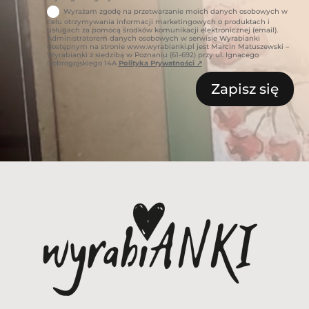
Wyrażam zgodę na przetwarzanie moich danych osobowych w
celu otrzymywania informacji marketingowych o produktach i
usługach za pomocą środków komunikacji elektronicznej (email).
Administratorem danych osobowych w serwisie Wyrabianki
dostępnym na stronie www.wyrabianki.pl jest Marcin Matuszewski –
Wyrabianki z siedzibą w Poznaniu (61-692) przy ul. Ignacego
Dobrogojskiego 14A
Polityka Prywatności ↗
Zapisz się