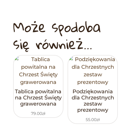
Może spodoba
się również…
Tablica powitalna
Podziękowania
na Chrzest Święty
dla Chrzestnych
grawerowana
zestaw
prezentowy
79.00
zł
55.00
zł