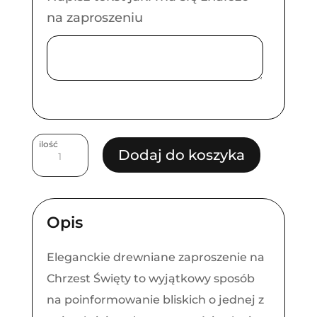
na zaproszeniu
ilość
ilość
Dodaj do koszyka
Zaproszenie
na
Chrzest
Opis
Święty
drewniane
Eleganckie drewniane zaproszenie na
plexi
Chrzest Święty to wyjątkowy sposób
na poinformowanie bliskich o jednej z