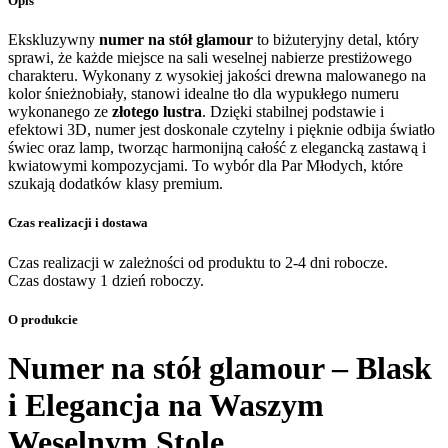
Opis
glamour
Ekskluzywny
numer na stół glamour
to biżuteryjny detal, który
sprawi, że każde miejsce na sali weselnej nabierze prestiżowego
charakteru. Wykonany z wysokiej jakości drewna malowanego na
kolor śnieżnobiały, stanowi idealne tło dla wypukłego numeru
wykonanego ze
złotego lustra
. Dzięki stabilnej podstawie i
efektowi 3D, numer jest doskonale czytelny i pięknie odbija światło
świec oraz lamp, tworząc harmonijną całość z elegancką zastawą i
kwiatowymi kompozycjami. To wybór dla Par Młodych, które
szukają dodatków klasy premium.
Czas realizacji i dostawa
Czas realizacji w zależności od produktu to 2-4 dni robocze.
Czas dostawy 1 dzień roboczy.
O produkcie
Numer na stół glamour – Blask
i Elegancja na Waszym
Weselnym Stole