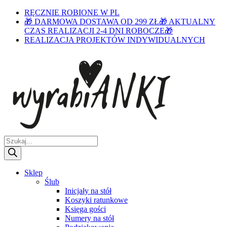
RĘCZNIE ROBIONE W PL
🎁 DARMOWA DOSTAWA OD 299 ZŁ🎁 AKTUALNY
CZAS REALIZACJI 2-4 DNI ROBOCZE🎁
REALIZACJA PROJEKTÓW INDYWIDUALNYCH
Wyszukiwarka
produktów
Sklep
Ślub
Inicjały na stół
Koszyki ratunkowe
Księga gości
Numery na stół