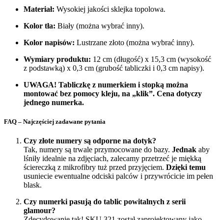
Materiał:
Wysokiej jakości sklejka topolowa.
Kolor tła:
Biały (można wybrać inny).
Kolor napisów:
Lustrzane złoto (można wybrać inny).
Wymiary produktu:
12 cm (długość) x 15,3 cm (wysokość
z podstawką) x 0,3 cm (grubość tabliczki i 0,3 cm napisy).
UWAGA! Tabliczkę z numerkiem i stopką można
montować bez pomocy kleju, na „klik”. Cena dotyczy
jednego numerka.
FAQ – Najczęściej zadawane pytania
Czy złote numery są odporne na dotyk?
Tak, numery są trwale przymocowane do bazy.
Jednak
aby
lśniły idealnie na zdjęciach, zalecamy przetrzeć je miękką
ściereczką z mikrofibry tuż przed przyjęciem.
Dzięki temu
usuniecie ewentualne odciski palców i przywrócicie im pełen
blask.
Czy numerki pasują do tablic powitalnych z serii
glamour?
Zdecydowanie tak! SKU 321 został zaprojektowany jako