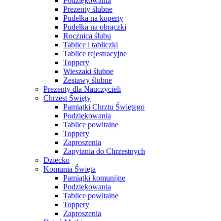
Podziękowania
Prezenty ślubne
Pudełka na koperty
Pudełka na obrączki
Rocznica ślubu
Tablice i tabliczki
Tablice rejestracyjne
Toppery
Wieszaki ślubne
Zestawy ślubne
Prezenty dla Nauczycieli
Chrzest Święty
Pamiątki Chrztu Świętego
Podziękowania
Tablice powitalne
Toppery
Zaproszenia
Zapytania do Chrzestnych
Dziecko
Komunia Święta
Pamiątki komunijne
Podziękowania
Tablice powitalne
Toppery
Zaproszenia