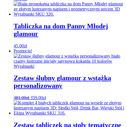
Tabliczka na dom Panny Młodej
glamour
45.00
zł
Promocja!
Zestaw ślubny glamour z wstążką
personalizowany
Pierwotna
Aktualna
381.00
zł
359.00
zł
cena
cena
wynosiła:
wynosi:
381.00zł.
359.00zł.
Zestaw tabliczek na stoły tematyczne