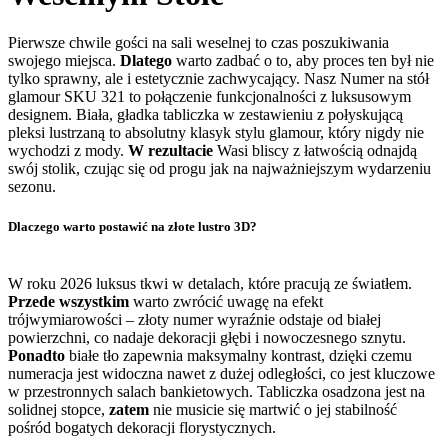
Pierwsze chwile gości na sali weselnej to czas poszukiwania
swojego miejsca.
Dlatego
warto zadbać o to, aby proces ten był nie
tylko sprawny, ale i estetycznie zachwycający. Nasz Numer na stół
glamour SKU 321 to połączenie funkcjonalności z luksusowym
designem. Biała, gładka tabliczka w zestawieniu z połyskującą
pleksi lustrzaną to absolutny klasyk stylu glamour, który nigdy nie
wychodzi z mody.
W rezultacie
Wasi bliscy z łatwością odnajdą
swój stolik, czując się od progu jak na najważniejszym wydarzeniu
sezonu.
Dlaczego warto postawić na złote lustro 3D?
W roku 2026 luksus tkwi w detalach, które pracują ze światłem.
Przede wszystkim
warto zwrócić uwagę na efekt
trójwymiarowości – złoty numer wyraźnie odstaje od białej
powierzchni, co nadaje dekoracji głębi i nowoczesnego sznytu.
Ponadto
białe tło zapewnia maksymalny kontrast, dzięki czemu
numeracja jest widoczna nawet z dużej odległości, co jest kluczowe
w przestronnych salach bankietowych. Tabliczka osadzona jest na
solidnej stopce,
zatem
nie musicie się martwić o jej stabilność
pośród bogatych dekoracji florystycznych.