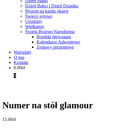
Dzień Matki
Dzień Babci i Dzień Dziadka
Prezent na każdą okazję
Świece sojowe
Urodziny
Wielkanoc
Święta Bożego Narodzenia
Bombki drewniane
Kalendarze Adwentowe
Zestawy prezentowe
Warsztaty
O nas
Kontakt
0.00
zł
0
Numer na stół glamour
15.00
zł