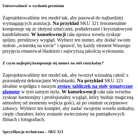
Uniwersalność w wydaniu premium
Zaprojektowaliśmy ten model tak, aby pasował do najbardziej
wymagających aranżacji.
Na przykład
SKU 321 fenomenalnie
komponuje się ze złotymi sztućcami, podtalerzami i kryształowymi
kandelabrami.
W konsekwencji
cała oprawa wesela zyskuje
spójny, prestiżowy wygląd. Wybierz ten numer, aby dodać swoim
stołom „wisienkę na torcie” i sprawić, by każdy element Waszego
przyjęcia emanował blaskiem i najwyższą jakością wykonania.
Z czym najlepiej komponuje się numer na stół rustykalny?
Zaprojektowaliśmy ten model tak, aby tworzył wizualną całość z
pozostałymi dekoracjami Wyrabianki.
Na przykład
SKU 321
idealnie współgra z naszym
zestaw tabliczek na stoły tematyczne
glamour
w tym samym stylu.
W konsekwencji
cała sala weselna
zyskuje harmonijny i profesjonalny wygląd, który buduje magiczną
atmosferę od momentu wejścia gości, aż po ostatnie oczepinowe
zabawy. Wybierz ten komplet, aby nadać swojemu weselu unikalny,
ciepły charakter, który zostanie uwieczniony na pamiątkowych
filmach i fotografiach.
Specyfikacja techniczna – SKU 321