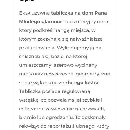
Pana
Młodego
Ekskluzywna
tabliczka na dom Pana
glamour
Młodego glamour
to biżuteryjny detal,
który podkreśli rangę miejsca, w
którym zaczynają się najważniejsze
przygotowania. Wykonujemy ją na
śnieżnobiałej bazie, na której
umieszczamy laserowo wycinany
napis oraz nowoczesne, geometryczne
serce wykonane ze
złotego lustra
.
Tabliczka posiada regulowaną
wstążkę, co pozwala na jej szybkie i
estetyczne zawieszenie na drzwiach,
bramie lub ogrodzeniu. To doskonały
rekwizyt do reportażu ślubnego, który