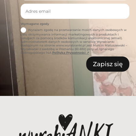
Wymagane zgody
Wyrażam zgodę na przetwarzanie moich danych osobowych w
celu otrzymywania informacji marketingowych o produktach i
usługach za pomocą środków komunikacji elektronicznej (email).
Administratorem danych osobowych w serwisie Wyrabianki
dostępnym na stronie www.wyrabianki.pl jest Marcin Matuszewski –
Wyrabianki z siedzibą w Poznaniu (61-692) przy ul. Ignacego
Dobrogojskiego 14A
Polityka Prywatności ↗
Zapisz się