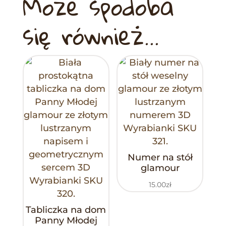
Może spodoba
się również…
Numer na stół
glamour
15.00
zł
Tabliczka na dom
Panny Młodej