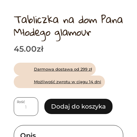
Tabliczka na dom Pana
Młodego glamour
45.00
zł
Darmowa dostawa od 299 zł
Możliwość zwrotu w ciągu 14 dni
ilość
ilość
Dodaj do koszyka
Tabliczka
na
dom
Opis